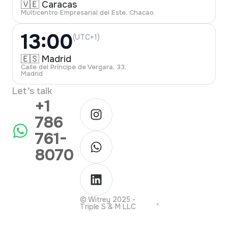
🇻🇪 Caracas
Multicentro Empresarial del Este, Chacao.
13:00
(UTC+1)
🇪🇸 Madrid
Calle del Príncipe de Vergara, 33,
Madrid
Let’s talk
+1
786
761-
8070
© Witrey 2025 -
Triple S & M LLC