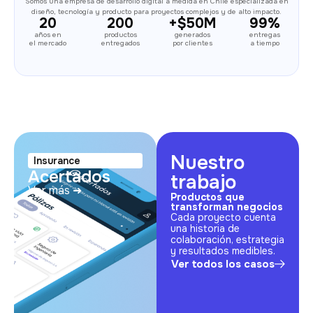
Somos una empresa de desarrollo digital a medida en Chile especializada en
diseño, tecnología y producto para proyectos complejos y de alto impacto.
20
200
+$
50
M
99
%
años en
productos
generados
entregas
el mercado
entregados
por clientes
a tiempo
Nuestro
Insurance
Acertados
trabajo
Ver más ➜
Productos que
transforman negocios
Cada proyecto cuenta
una historia de
colaboración, estrategia
y resultados medibles.
Ver todos los casos