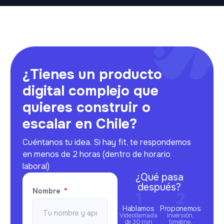
¿Tienes un producto
digital complejo que
quieres construir o
escalar en Chile?
Cuéntanos tu idea. Si hay fit, te respondemos
en menos de 2 horas (dentro de horario
laboral)
¿Qué pasa
después?
Nombre
Hablamos
Proponemos
Videollamada
Inversión,
de 30 min
timeline,