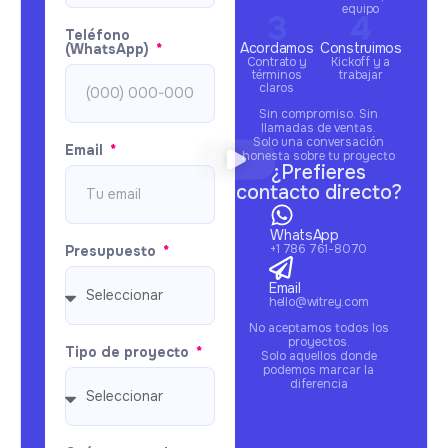
equipo
Teléfono
Acordamos
Construimos
(WhatsApp)
Contrato y
Kickoff y a
términos
trabajar
claros
Sin compromiso. Sin
llamadas de ventas.
Solo una conversación
Email
honesta sobre tu proyecto
¿Prefieres
contacto directo?
WhatsApp
+1 786 761-8070
Presupuesto
Email
hello@witrey.com
No aceptamos todos los
proyectos.
Tipo de proyecto
Solo aquellos donde
podemos marcar la
diferencia