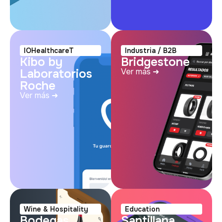
IOHealthcareT
Industria / B2B
Kibo by
Bridgestone
Laboratorios
Ver más ➜
Roche
Ver más ➜
Wine & Hospitality
Education
Bodegas
Santillana