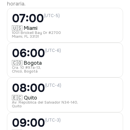
horaria.
07:00
(UTC-5)
🇺🇸 Miami
1001 Brickell Bay Dr #2700
Miami, FL 33131
06:00
(UTC-6)
🇨🇴 Bogota
Cra. 10 #97a-13,
Chicó, Bogotá
08:00
(UTC-4)
🇪🇨 Quito
Av. República del Salvador N34-140,
Quito
09:00
(UTC-3)