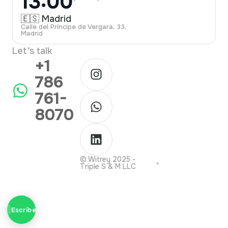
13:00
🇪🇸 Madrid
Calle del Príncipe de Vergara, 33,
Madrid
Let’s talk
+1
786
761-
8070
© Witrey 2025 -
Triple S & M LLC
Escríbenos