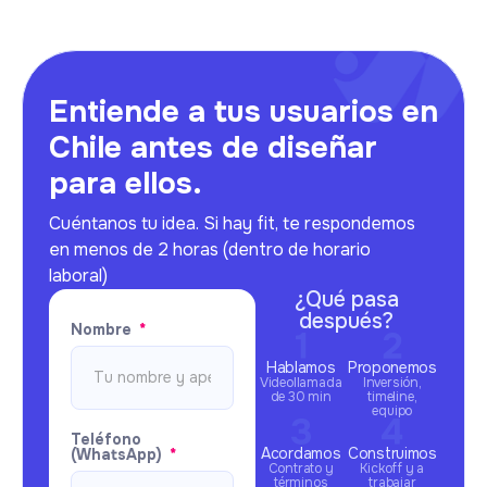
Entiende a tus usuarios en
Chile antes de diseñar
para ellos.
Cuéntanos tu idea. Si hay fit, te respondemos
en menos de 2 horas (dentro de horario
laboral)
¿Qué pasa
después?
Nombre
Hablamos
Proponemos
Videollamada
Inversión,
de 30 min
timeline,
equipo
Teléfono
Acordamos
Construimos
(WhatsApp)
Contrato y
Kickoff y a
términos
trabajar