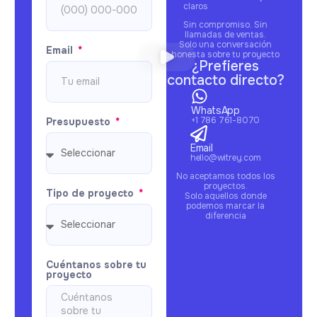
claros
Sin compromiso. Sin
llamadas de ventas.
Solo una conversación
Email
honesta sobre tu proyecto
¿Prefieres
contacto directo?
WhatsApp
+1 786 761-8070
Presupuesto
Email
hello@witrey.com
No aceptamos todos los
proyectos.
Tipo de proyecto
Solo aquellos donde
podemos marcar la
diferencia
Cuéntanos sobre tu
proyecto