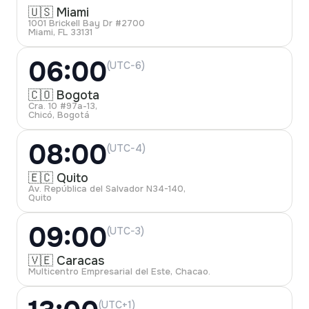
🇺🇸 Miami
1001 Brickell Bay Dr #2700
Miami, FL 33131
06:00
(UTC-6)
🇨🇴 Bogota
Cra. 10 #97a-13,
Chicó, Bogotá
08:00
(UTC-4)
🇪🇨 Quito
Av. República del Salvador N34-140,
Quito
09:00
(UTC-3)
🇻🇪 Caracas
Multicentro Empresarial del Este, Chacao.
(UTC+1)