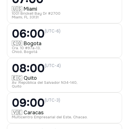
🇺🇸 Miami
1001 Brickell Bay Dr #2700
Miami, FL 33131
06:00
(UTC-6)
🇨🇴 Bogota
Cra. 10 #97a-13,
Chicó, Bogotá
08:00
(UTC-4)
🇪🇨 Quito
Av. República del Salvador N34-140,
Quito
09:00
(UTC-3)
🇻🇪 Caracas
Multicentro Empresarial del Este, Chacao.