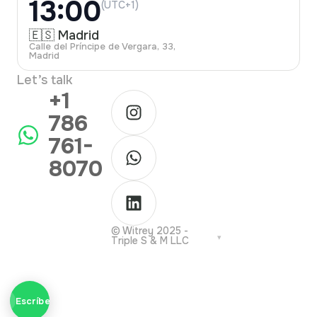
13:00
(UTC+1)
🇪🇸 Madrid
Calle del Príncipe de Vergara, 33,
Madrid
Let’s talk
+1
786
761-
8070
© Witrey 2025 -
Triple S & M LLC
Escríbenos