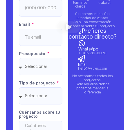
términos
trabajar
claros
Sin compromiso. Sin
llamadas de ventas.
Solo una conversación
Email
honesta sobre tu proyecto
¿Prefieres
contacto directo?
WhatsApp
+1 786 761-8070
Presupuesto
Email
hello@witrey.com
No aceptamos todos los
proyectos.
Tipo de proyecto
Solo aquellos donde
podemos marcar la
diferencia
Cuéntanos sobre tu
proyecto