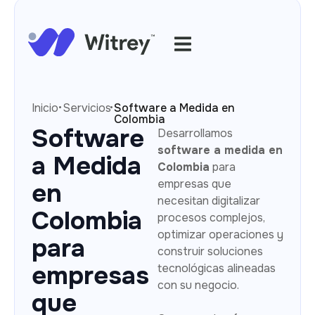
·
·
Inicio
Servicios
Software a Medida en
Colombia
Software
Desarrollamos
software a medida en
a Medida
Colombia
para
empresas que
en
necesitan digitalizar
Colombia
procesos complejos,
optimizar operaciones y
para
construir soluciones
empresas
tecnológicas alineadas
con su negocio.
que