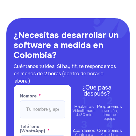
¿Necesitas desarrollar un
software a medida en
Colombia?
Cuéntanos tu idea. Si hay fit, te respondemos
en menos de 2 horas (dentro de horario
laboral)
¿Qué pasa
después?
Nombre
Hablamos
Proponemos
Videollamada
Inversión,
de 30 min
timeline,
equipo
Teléfono
Acordamos
Construimos
(WhatsApp)
Contrato y
Kickoff y a