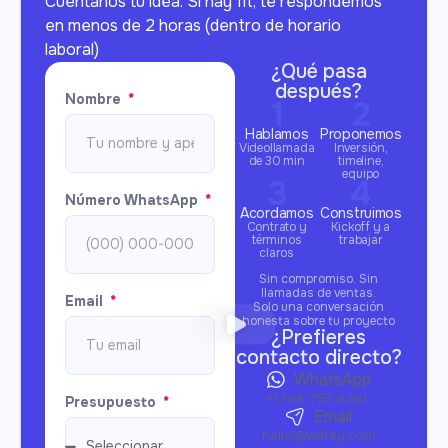
Cuéntanos tu idea. Si hay fit, te respondemos
en menos de 2 horas (dentro de horario
laboral)
¿Qué pasa
después?
Nombre
Hablamos
Proponemos
Videollamada
Inversión,
de 30 min
timeline,
equipo
Número WhatsApp
Acordamos
Construimos
Contrato y
Kickoff y a
términos
trabajar
claros
Sin compromiso. Sin
llamadas de ventas.
Email
Solo una conversación
honesta sobre tu proyecto
¿Prefieres
contacto directo?
WhatsApp
+1 786 755 8381
Presupuesto
Email
hello@witrey.com