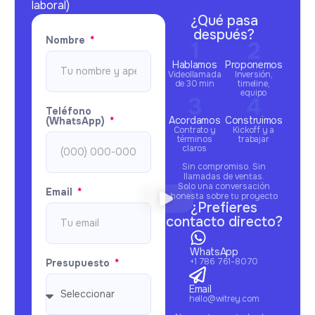
laboral)
¿Qué pasa
después?
Nombre
Hablamos
Proponemos
Videollamada
Inversión,
de 30 min
timeline,
equipo
Teléfono
Acordamos
Construimos
(WhatsApp)
Contrato y
Kickoff y a
términos
trabajar
claros
Sin compromiso. Sin
llamadas de ventas.
Solo una conversación
Email
honesta sobre tu proyecto
¿Prefieres
contacto directo?
WhatsApp
+1 786 761-8070
Presupuesto
Email
hello@witrey.com