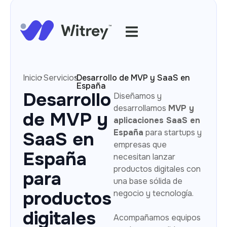
·
·
Inicio
Servicios
Desarrollo de MVP y SaaS en
España
Desarrollo
Diseñamos y
desarrollamos
MVP y
de MVP y
aplicaciones SaaS en
España
para startups y
SaaS en
empresas que
España
necesitan lanzar
productos digitales con
para
una base sólida de
productos
negocio y tecnología.
digitales
Acompañamos equipos