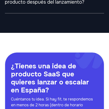
producto después del lanzamiento?
¿Tienes una idea de
producto SaaS que
quieres lanzar o escalar
en España?
Cuéntanos tu idea. Si hay fit, te respondemos
en menos de 2 horas (dentro de horario