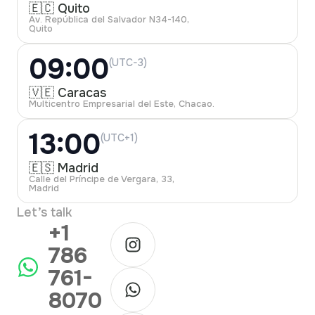
🇪🇨 Quito
Av. República del Salvador N34-140,
Quito
09:00
(UTC-3)
🇻🇪 Caracas
Multicentro Empresarial del Este, Chacao.
13:00
(UTC+1)
🇪🇸 Madrid
Calle del Príncipe de Vergara, 33,
Madrid
Let’s talk
+1
786
761-
8070