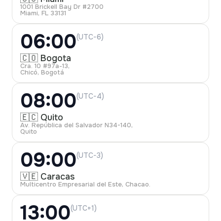
1001 Brickell Bay Dr #2700
Miami, FL 33131
06:00
(UTC-6)
🇨🇴 Bogota
Cra. 10 #97a-13,
Chicó, Bogotá
08:00
(UTC-4)
🇪🇨 Quito
Av. República del Salvador N34-140,
Quito
09:00
(UTC-3)
🇻🇪 Caracas
Multicentro Empresarial del Este, Chacao.
13:00
(UTC+1)