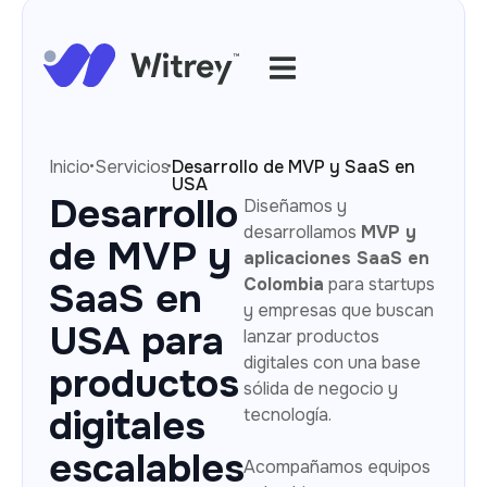
·
·
Inicio
Servicios
Desarrollo de MVP y SaaS en
USA
Desarrollo
Diseñamos y
desarrollamos
MVP y
de MVP y
aplicaciones SaaS en
Colombia
para startups
SaaS en
y empresas que buscan
USA para
lanzar productos
digitales con una base
productos
sólida de negocio y
digitales
tecnología.
escalables
Acompañamos equipos