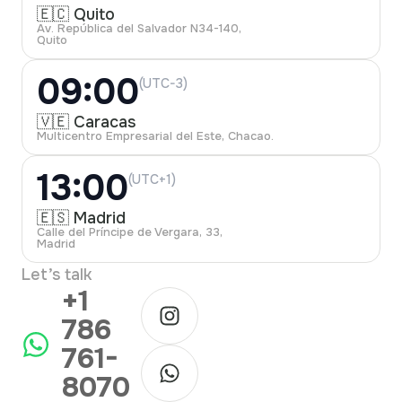
🇪🇨 Quito
Av. República del Salvador N34-140,
Quito
09:00
(UTC-3)
🇻🇪 Caracas
Multicentro Empresarial del Este, Chacao.
13:00
(UTC+1)
🇪🇸 Madrid
Calle del Príncipe de Vergara, 33,
Madrid
Let’s talk
+1
786
761-
8070