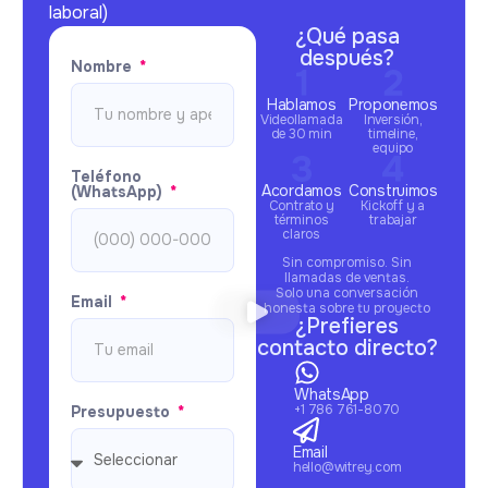
laboral)
¿Qué pasa
después?
Nombre
Hablamos
Proponemos
Videollamada
Inversión,
de 30 min
timeline,
equipo
Teléfono
Acordamos
Construimos
(WhatsApp)
Contrato y
Kickoff y a
términos
trabajar
claros
Sin compromiso. Sin
llamadas de ventas.
Solo una conversación
Email
honesta sobre tu proyecto
¿Prefieres
contacto directo?
WhatsApp
+1 786 761-8070
Presupuesto
Email
hello@witrey.com