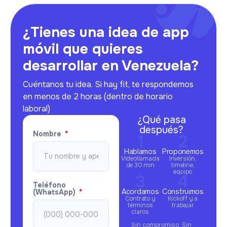
¿Tienes una idea de app
móvil que quieres
desarrollar en Venezuela?
Cuéntanos tu idea. Si hay fit, te respondemos
en menos de 2 horas (dentro de horario
laboral)
¿Qué pasa
después?
Nombre
Hablamos
Proponemos
Videollamada
Inversión,
de 30 min
timeline,
equipo
Teléfono
Acordamos
Construimos
(WhatsApp)
Contrato y
Kickoff y a
términos
trabajar
claros
Sin compromiso. Sin