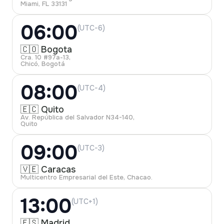
Miami, FL 33131
06:00
(UTC-6)
🇨🇴 Bogota
Cra. 10 #97a-13,
Chicó, Bogotá
08:00
(UTC-4)
🇪🇨 Quito
Av. República del Salvador N34-140,
Quito
09:00
(UTC-3)
🇻🇪 Caracas
Multicentro Empresarial del Este, Chacao.
13:00
(UTC+1)
🇪🇸 Madrid