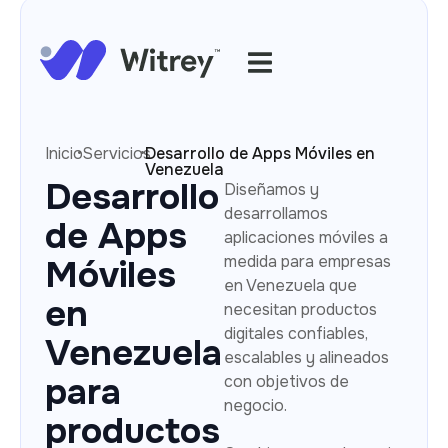
·
·
Inicio
Servicios
Desarrollo de Apps Móviles en
Venezuela
Desarrollo
Diseñamos y
desarrollamos
de Apps
aplicaciones móviles a
medida para empresas
Móviles
en Venezuela que
en
necesitan productos
digitales confiables,
Venezuela
escalables y alineados
para
con objetivos de
negocio.
productos