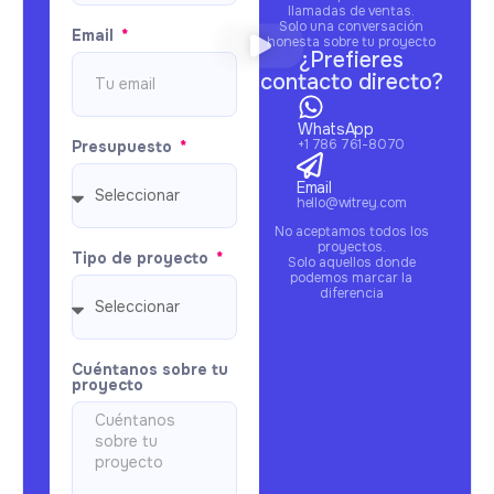
llamadas de ventas.
Solo una conversación
Email
honesta sobre tu proyecto
¿Prefieres
contacto directo?
WhatsApp
+1 786 761-8070
Presupuesto
Email
hello@witrey.com
No aceptamos todos los
proyectos.
Tipo de proyecto
Solo aquellos donde
podemos marcar la
diferencia
Cuéntanos sobre tu
proyecto