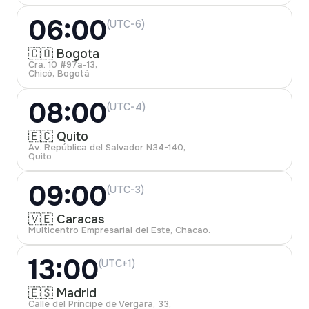
06:00
(UTC-6)
🇨🇴 Bogota
Cra. 10 #97a-13,
Chicó, Bogotá
08:00
(UTC-4)
🇪🇨 Quito
Av. República del Salvador N34-140,
Quito
09:00
(UTC-3)
🇻🇪 Caracas
Multicentro Empresarial del Este, Chacao.
13:00
(UTC+1)
🇪🇸 Madrid
Calle del Príncipe de Vergara, 33,