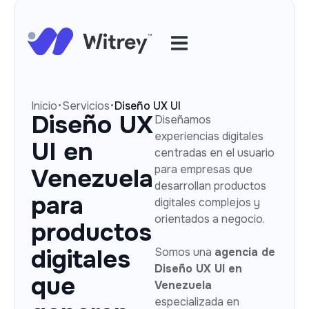
·
·
Inicio
Servicios
Diseño UX UI
Diseño UX
Diseñamos
experiencias digitales
UI en
centradas en el usuario
para empresas que
Venezuela
desarrollan productos
para
digitales complejos y
orientados a negocio.
productos
digitales
Somos una
agencia de
Diseño UX UI en
que
Venezuela
especializada en