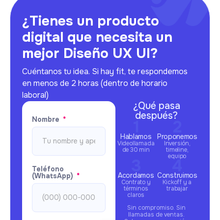
¿Tienes un producto
digital que necesita un
mejor Diseño UX UI?
Cuéntanos tu idea. Si hay fit, te respondemos
en menos de 2 horas (dentro de horario
laboral)
¿Qué pasa
después?
Nombre
Hablamos
Proponemos
Videollamada
Inversión,
de 30 min
timeline,
equipo
Teléfono
Acordamos
Construimos
(WhatsApp)
Contrato y
Kickoff y a
términos
trabajar
claros
Sin compromiso. Sin
llamadas de ventas.