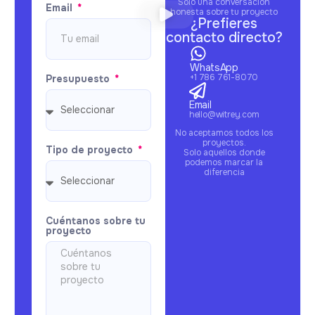
Solo una conversación
Email
honesta sobre tu proyecto
¿Prefieres
contacto directo?
WhatsApp
+1 786 761-8070
Presupuesto
Email
hello@witrey.com
No aceptamos todos los
proyectos.
Tipo de proyecto
Solo aquellos donde
podemos marcar la
diferencia
Cuéntanos sobre tu
proyecto